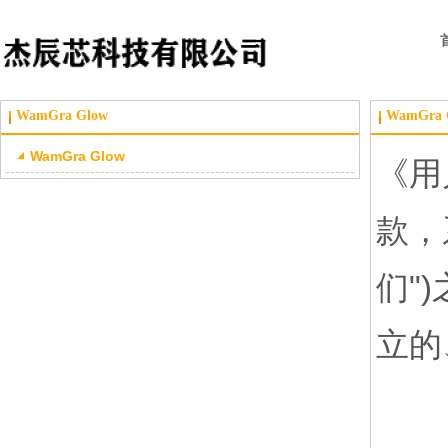
WamGra Glow
WamGra 
WamGra Glow
《用
款，
们"
立的