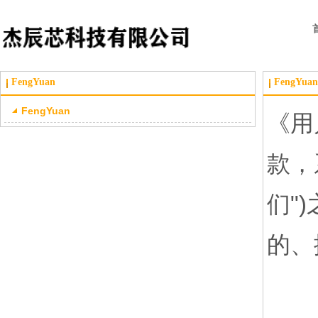
FengYuan
FengYuan
FengYuan
《用
款，
们"
的、